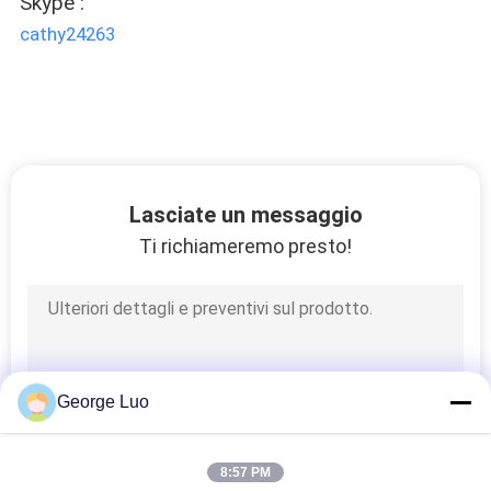
Skype :
SITO
cathy24263
PRIVACY
POLICY
Lasciate un messaggio
Ti richiameremo presto!
George Luo
8:57 PM