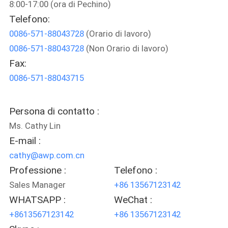
8:00-17:00 (ora di Pechino)
FABBRICA
Telefono:
0086-571-88043728
(Orario di lavoro)
CONTROLLO
0086-571-88043728
(Non Orario di lavoro)
DI
Fax:
QUALITÀ
0086-571-88043715
CONTATTICI
Persona di contatto :
Ms. Cathy Lin
RICHIEDA
E-mail :
UNA
cathy@awp.com.cn
Professione :
Telefono :
CITAZIONE
Sales Manager
+86 13567123142
WHATSAPP :
WeChat :
MAPPA
+8613567123142
+86 13567123142
DEL