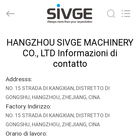
2026
HANGZHOU
SIVGE
MACHINERY
CO.,
LTD.
All
Rights
CASA
Reserved.
HANGZHOU SIVGE MACHINERY
PRODOTTI
CO., LTD Informazioni di
contatto
VIDEO
Addresss:
NO. 15 STRADA DI KANGXIAN, DISTRETTO DI
CIRCA
GONGSHU, HANGZHOU, ZHEJIANG, CINA
NOI
Factory Indirizzo:
NO. 15 STRADA DI KANGXIAN, DISTRETTO DI
GIRO
GONGSHU, HANGZHOU, ZHEJIANG, CINA
DELLA
Orario di lavoro: