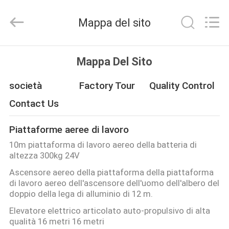
2026
HANGZHOU
SIVGE
Mappa del sito
MACHINERY
CO.,
LTD.
All
Rights
CASA
Reserved.
Mappa Del Sito
PRODOTTI
società
Factory Tour
Quality Control
Contact Us
VIDEO
Piattaforme aeree di lavoro
10m piattaforma di lavoro aereo della batteria di
CIRCA
altezza 300kg 24V
NOI
Ascensore aereo della piattaforma della piattaforma
di lavoro aereo dell'ascensore dell'uomo dell'albero del
doppio della lega di alluminio di 12 m.
GIRO
Elevatore elettrico articolato auto-propulsivo di alta
DELLA
qualità 16 metri 16 metri