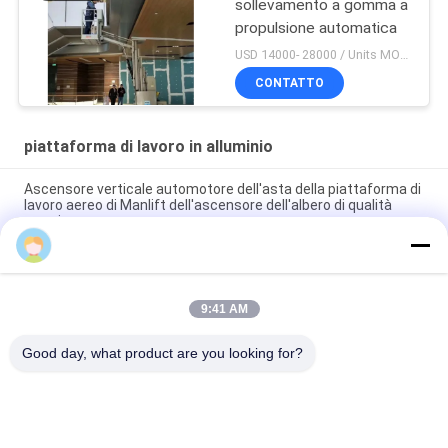
sollevamento a gomma a
propulsione automatica
USD 14000- 28000 / Units MOQ:1 UNITÀ
CONTATTO
piattaforma di lavoro in alluminio
Ascensore verticale automotore dell'asta della piattaforma di
lavoro aereo di Manlift dell'ascensore dell'albero di qualità
premio
Piattaforma di funzionamento d'elevamento mobile,
raccoglitrice aerea elettrica semi- di ordine di 4.3m
9:41 AM
Albero doppio di lavoro della piattaforma 8m di altezza di
alluminio automotrice della piattaforma
Good day, what product are you looking for?
Categorie popolari
Tutti