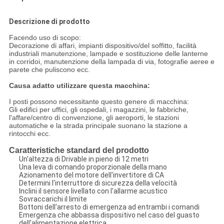
Descrizione di prodotto
Facendo uso di scopo:
Decorazione di affari, impianti dispositivo/del soffitto, facilità
industriali manutenzione, lampade e sostituzione delle lanterne
in corridoi, manutenzione della lampada di via, fotografie aeree e
parete che puliscono ecc.
Causa adatto utilizzare questa macchina:
I posti possono necessitante questo genere di macchina:
Gli edifici per uffici, gli ospedali, i magazzini, le fabbriche,
l'affare/centro di convenzione, gli aeroporti, le stazioni
automatiche e la strada principale suonano la stazione a
rintocchi ecc.
Caratteristiche standard del prodotto
Un'altezza di Drivable in pieno di 12 metri
Una leva di comando proporzionale della mano
Azionamento del motore dell'invertitore di CA
Determini l'interruttore di sicurezza della velocità
Inclini il sensore livellato con l'allarme acustico
Sovraccarichi il limite
Bottoni dell'arresto di emergenza ad entrambi i comandi
Emergenza che abbassa dispositivo nel caso del guasto
dell'alimentazione elettrica