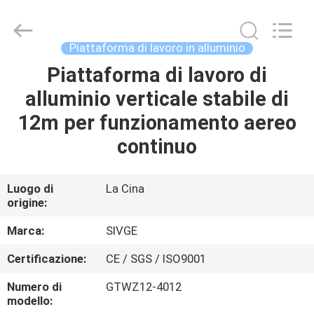
2026
HANGZHOU
SIVGE
MACHINERY
CO.,
Piattaforma di lavoro in alluminio
LTD.
All
Rights
Piattaforma di lavoro di
CASA
Reserved.
alluminio verticale stabile di
PRODOTTI
12m per funzionamento aereo
continuo
VIDEO
Luogo di
La Cina
origine:
CIRCA
NOI
Marca:
SIVGE
Certificazione:
CE / SGS / ISO9001
GIRO
Numero di
GTWZ12-4012
DELLA
modello: