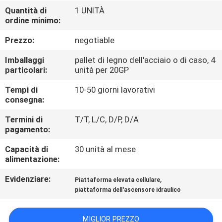
FABBRICA
Quantità di
1 UNITÀ
ordine minimo:
CONTROLLO
Prezzo:
negotiable
DI
Imballaggi
pallet di legno dell'acciaio o di caso, 4
QUALITÀ
particolari:
unità per 20GP
Tempi di
10-50 giorni lavorativi
consegna:
CONTATTICI
Termini di
T/T, L/C, D/P, D/A
pagamento:
RICHIEDA
Capacità di
30 unità al mese
UNA
alimentazione:
CITAZIONE
Evidenziare:
,
Piattaforma elevata cellulare
piattaforma dell'ascensore idraulico
MAPPA
DEL
MIGLIOR PREZZO