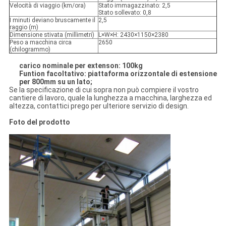
Velocità di viaggio (km/ora)
Stato immagazzinato: 2,5
Stato sollevato: 0,8
I minuti deviano bruscamente il
2,5
raggio (m)
Dimensione stivata (millimetri)
L×W×H: 2430×1150×2380
Peso a macchina circa
2650
(chilogrammo)
carico nominale per extenson: 100kg
Funtion facoltativo: piattaforma orizzontale di estensione
per 800mm su un lato;
Se la specificazione di cui sopra non può compiere il vostro
cantiere di lavoro, quale la lunghezza a macchina, larghezza ed
altezza, contattici prego per ulteriore servizio di design.
Foto del prodotto