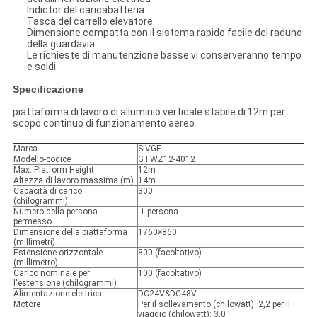
Indictor del caricabatteria
Tasca del carrello elevatore
Dimensione compatta con il sistema rapido facile del raduno
della guardavia
Le richieste di manutenzione basse vi conserveranno tempo
e soldi.
Specificazione
piattaforma di lavoro di alluminio verticale stabile di 12m per
scopo continuo di funzionamento aereo
Marca
SIVGE
Modello-codice
GTWZ12-4012
Max. Platform Height
12m
Altezza di lavoro massima (m)
14m
Capacità di carico
300
(chilogrammi)
Numero della persona
1 persona
permesso
Dimensione della piattaforma
1760×860
(millimetri)
Estensione orizzontale
800 (facoltativo)
(millimetro)
Carico nominale per
100 (facoltativo)
l'estensione (chilogrammi)
Alimentazione elettrica
DC24V&DC48V
Motore
Per il sollevamento (chilowatt): 2,2 per il
viaggio (chilowatt): 3,0