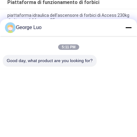
Piattaforma di funzionamento di forbici
piattaforma idraulica dell'ascensore di forbici di Access 230kg
di altezza di 16m con CE
George Luo
Piattaforma di funzionamento allungabile di forbici 380kg di
8m
5:11 PM
Piattaforma di lavoro aereo mobile automotrice del compatto
320kg
Good day, what product are you looking for?
Categorie popolari
Tutti
Piattaforme Aeree 
Piattaforma Di 
Di Lavoro
Lavoro In Alluminio
Piattaforma Di 
Piattaforma Di 
Lavoro 
Funzionamento Di 
D'elevamento Mobile
Forbici
Ascensore Verticale 
Ascensore Aereo 
Dell'albero
Automotore