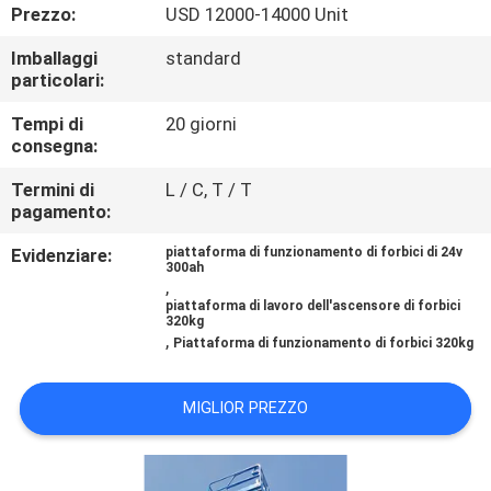
FABBRICA
Prezzo:
USD 12000-14000 Unit
Imballaggi
standard
CONTROLLO
particolari:
DI
Tempi di
20 giorni
consegna:
QUALITÀ
Termini di
L / C, T / T
pagamento:
CONTATTICI
Evidenziare:
piattaforma di funzionamento di forbici di 24v
300ah
,
RICHIEDA
piattaforma di lavoro dell'ascensore di forbici
320kg
UNA
,
Piattaforma di funzionamento di forbici 320kg
CITAZIONE
MIGLIOR PREZZO
MAPPA
DEL