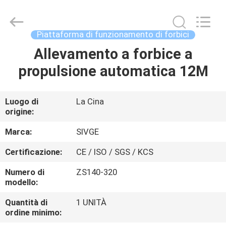
2026
HANGZHOU
SIVGE
MACHINERY
CO.,
Piattaforma di funzionamento di forbici
LTD.
All
Rights
Allevamento a forbice a
CASA
Reserved.
propulsione automatica 12M
PRODOTTI
Luogo di
La Cina
origine:
VIDEO
Marca:
SIVGE
CIRCA
Certificazione:
CE / ISO / SGS / KCS
NOI
Numero di
ZS140-320
modello:
GIRO
Quantità di
1 UNITÀ
ordine minimo:
DELLA