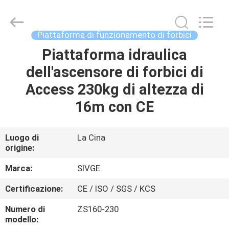
2026
HANGZHOU
SIVGE
MACHINERY
CO.,
Piattaforma di funzionamento di forbici
LTD.
All
Rights
Piattaforma idraulica
CASA
Reserved.
dell'ascensore di forbici di
PRODOTTI
Access 230kg di altezza di
16m con CE
VIDEO
Luogo di
La Cina
origine:
CIRCA
NOI
Marca:
SIVGE
Certificazione:
CE / ISO / SGS / KCS
GIRO
Numero di
ZS160-230
DELLA
modello: