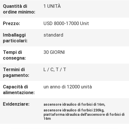
FABBRICA
Quantità di
1 UNITÀ
ordine minimo:
CONTROLLO
Prezzo:
USD 8000-17000 Unit
DI
Imballaggi
standard
QUALITÀ
particolari:
Tempi di
30 GIORNI
consegna:
CONTATTICI
Termini di
L / C, T / T
pagamento:
RICHIEDA
Capacità di
un anno di 12000 unità
UNA
alimentazione:
CITAZIONE
Evidenziare:
,
ascensore idraulico di forbici di 16m
,
ascensore idraulico di forbici 230kg
MAPPA
piattaforma idraulica dell'ascensore di forbici di
16m
DEL