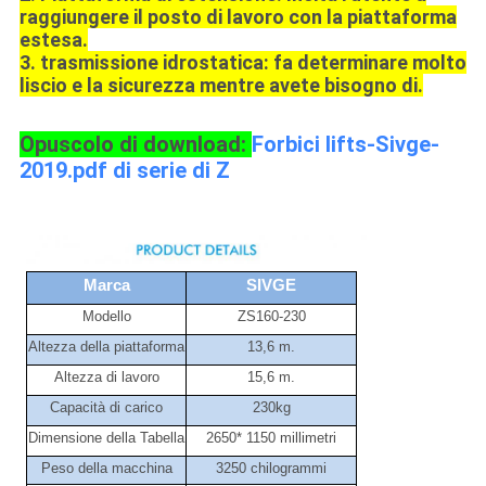
raggiungere il posto di lavoro con la piattaforma
estesa.
3.
trasmissione idrostatica
:
fa determinare molto
liscio e la sicurezza
mentre avete bisogno di.
Opuscolo di download:
Forbici lifts-Sivge-
2019.pdf di serie di Z
Marca
SIVGE
Modello
ZS160-230
Altezza della piattaforma
13,6 m.
Altezza di lavoro
15,6 m.
Capacità di carico
230kg
Dimensione della Tabella
2650* 1150 millimetri
Peso della macchina
3250 chilogrammi