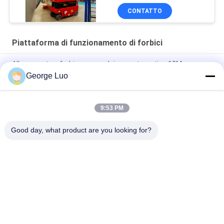
CONTATTO
Piattaforma di funzionamento di forbici
Allevamento a forbice a propulsione automatica 12M
George Luo
Piattaforma di funzionamento allungabile di forbici 380kg di
8m
9:53 PM
Piattaforma di lavoro aereo mobile automotrice del compatto
320kg
Good day, what product are you looking for?
Categorie popolari
Tutti
Piattaforme Aeree 
Piattaforma Di 
Di Lavoro
Lavoro In Alluminio
Piattaforma Di 
Piattaforma Di 
Lavoro 
Funzionamento Di 