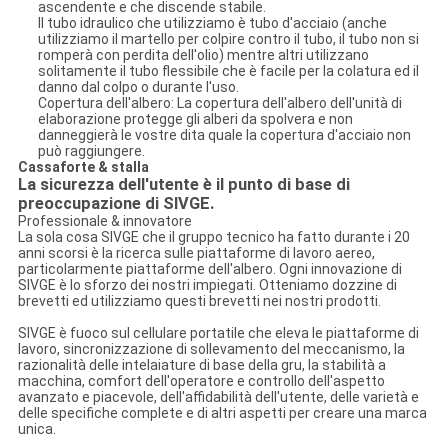
ascendente e che discende stabile.
Il tubo idraulico che utilizziamo è tubo d'acciaio (anche
utilizziamo il martello per colpire contro il tubo, il tubo non si
romperà con perdita dell'olio) mentre altri utilizzano
solitamente il tubo flessibile che è facile per la colatura ed il
danno dal colpo o durante l'uso.
Copertura dell'albero: La copertura dell'albero dell'unità di
elaborazione protegge gli alberi da spolvera e non
danneggierà le vostre dita quale la copertura d'acciaio non
può raggiungere.
Cassaforte & stalla
La sicurezza dell'utente è il punto di base di
preoccupazione di SIVGE.
Professionale & innovatore
La sola cosa SIVGE che il gruppo tecnico ha fatto durante i 20
anni scorsi è la ricerca sulle piattaforme di lavoro aereo,
particolarmente piattaforme dell'albero. Ogni innovazione di
SIVGE è lo sforzo dei nostri impiegati. Otteniamo dozzine di
brevetti ed utilizziamo questi brevetti nei nostri prodotti.
SIVGE è fuoco sul cellulare portatile che eleva le piattaforme di
lavoro, sincronizzazione di sollevamento del meccanismo, la
razionalità delle intelaiature di base della gru, la stabilità a
macchina, comfort dell'operatore e controllo dell'aspetto
avanzato e piacevole, dell'affidabilità dell'utente, delle varietà e
delle specifiche complete e di altri aspetti per creare una marca
unica.