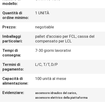
FABBRICA
modello:
Quantità di
1 UNITÀ
CONTROLLO
ordine minimo:
DI
Prezzo:
negotiable
QUALITÀ
Imballaggi
pallet d'acciaio per FCL; cassa del
particolari:
compensato per LCL
CONTATTICI
Tempi di
7-30 giorni lavorativi
consegna:
RICHIEDA
Termini di
L/C, T/T, D/P
pagamento:
UNA
Capacità di
100 unità al mese
CITAZIONE
alimentazione:
Evidenziare:
,
ascensore idraulico del carico
MAPPA
ascensore elettrico della piattaforma
DEL