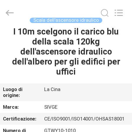
2026
HANGZHOU
SIVGE
MACHINERY
CO.,
Scala dell'ascensore idraulico
LTD.
All
Rights
I 10m scelgono il carico blu
CASA
Reserved.
della scala 120kg
PRODOTTI
dell'ascensore idraulico
dell'albero per gli edifici per
VIDEO
uffici
CIRCA
Luogo di
La Cina
origine:
NOI
Marca:
SIVGE
GIRO
Certificazione:
CE/ISO9001/ISO14001/OHSAS18001
DELLA
Numero di
GTWY10-1010