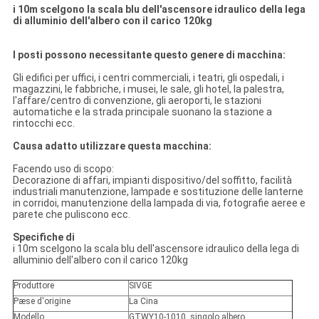
i 10m scelgono la scala blu dell'ascensore idraulico della lega
di alluminio dell'albero con il carico 120kg
I posti possono necessitante questo genere di macchina:
Gli edifici per uffici, i centri commerciali, i teatri, gli ospedali, i
magazzini, le fabbriche, i musei, le sale, gli hotel, la palestra,
l'affare/centro di convenzione, gli aeroporti, le stazioni
automatiche e la strada principale suonano la stazione a
rintocchi ecc.
Causa adatto utilizzare questa macchina:
Facendo uso di scopo:
Decorazione di affari, impianti dispositivo/del soffitto, facilità
industriali manutenzione, lampade e sostituzione delle lanterne
in corridoi, manutenzione della lampada di via, fotografie aeree e
parete che puliscono ecc.
Specifiche di
i 10m scelgono la scala blu dell'ascensore idraulico della lega di
alluminio dell'albero con il carico 120kg
Produttore
SIVGE
Pæse d'origine
La Cina
Modello
GTWY10-1010, singolo albero