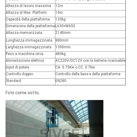
Altezza di lavoro massima
12m
Altezza di Max. Platform
10m
Capacità della piattaforma
120kg
Dimensione della piattaforma
L630×W650
Altezza memorizzata
2140mm
Lunghezza immagazzinata
880mm
Larghezza immagazzinata
1390mm
Peso a macchina circa
480kg
Alimentazione elettrica
AC220V/DC12V con la batteria ricaricabile
Input di potere
CA: 0.75Kw o CC: 0.7kw
Controllo doppio
Controllo della base e della piattaforma
Standard
EN280
Foto come sotto;