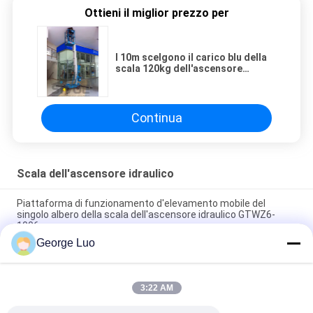
Ottieni il miglior prezzo per
I 10m scelgono il carico blu della
scala 120kg dell'ascensore
idraulico dell'albero per gli edifici
per uffici
Continua
Scala dell'ascensore idraulico
Piattaforma di funzionamento d'elevamento mobile del
singolo albero della scala dell'ascensore idraulico GTWZ6-
1006
George Luo
Piattaforma di lavoro automotrice di altezza della
piattaforma dei 10 tester per un lavoro aereo di 2 persone
3:22 AM
Il manuale doppio della scala dell'ascensore idraulico
dell'albero comanda a bacchetta per i centri commerciali