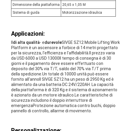
Dimensione della piattaforma
20,65 x 1,05 M
Sistema di guida
Motorizzazione idraulica
Applicazioni:
Il
di alta qualità
- e
durevole
SIVGE SZ12 Mobile Lifting Work
Platform è un ascensore a forbice di 14 metri progettato
per la sicurezza, l'efficienza e l'affidabilità.Il prezzo varia
da USD 6000 a USD 13000Il tempo di consegna è di 30
giorni e il pagamento deve essere effettuato con
deposito del 30% via T/T, saldo del 70% via T/T prima
della spedizione.Un totale di 10000 unità può essere
fornito all'annoIl SIVGE SZ12 ha un peso di 2950 Kg ed è
alimentato da una batteria DC 24V/220AH. La capacità
della piattaforma è di 320 Kg e il sistema di azionamento
è azionato da un motore idraulico.Le caratteristiche di
sicurezza includono il doppio interruttore di
emergenzaProtezione automatica contro buchi, doppio
pannello di controllo, allarme di movimento.
Personalizzazione: