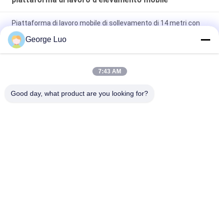
Piattaforma di lavoro mobile di sollevamento di 14 metri con
capacità di carico di 320 kg
George Luo
Piattaforma di sollevamento a forbici da 12 m JLG Genie
Stessa prestazione Piattaforma di sollevamento a forbici
7:43 AM
ascensore trainabile dell'asta del rimorchio di forbici 300kg di
Good day, what product are you looking for?
12m
Categorie popolari
Tutti
Piattaforme Aeree 
Piattaforma Di 
Di Lavoro
Lavoro In Alluminio
Piattaforma Di 
Piattaforma Di 
Lavoro 
Funzionamento Di 
D'elevamento Mobile
Forbici