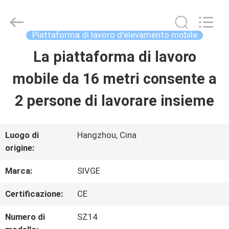
2026
HANGZHOU
SIVGE
MACHINERY
Piattaforma di lavoro d'elevamento mobile
CO.,
LTD.
La piattaforma di lavoro
CASA
All
Rights
Reserved.
mobile da 16 metri consente a
PRODOTTI
2 persone di lavorare insieme
VIDEO
Luogo di
Hangzhou, Cina
origine:
CIRCA
Marca:
SIVGE
NOI
Certificazione:
CE
Numero di
SZ14
GIRO