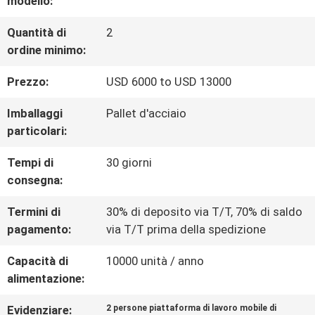
modello:
DELLA
Quantità di
2
ordine minimo:
FABBRICA
Prezzo:
USD 6000 to USD 13000
CONTROLLO
Imballaggi
Pallet d'acciaio
particolari:
DI
Tempi di
30 giorni
QUALITÀ
consegna:
Termini di
30% di deposito via T/T, 70% di saldo
CONTATTICI
pagamento:
via T/T prima della spedizione
Capacità di
10000 unità / anno
RICHIEDA
alimentazione:
UNA
Evidenziare:
2 persone piattaforma di lavoro mobile di