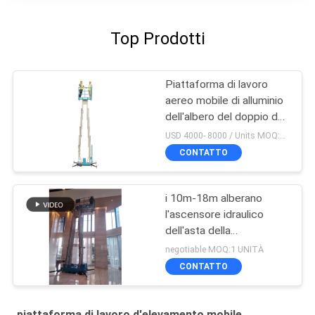
Top Prodotti
Piattaforma di lavoro
aereo mobile di alluminio
dell'albero del doppio da
14 m. Working Height
USD 4000- 8000 / Units MOQ:1 UNITÀ
Compact
CONTATTO
i 10m-18m alberano
l'ascensore idraulico
dell'asta della
piattaforma di lavoro
negotiable MOQ:1 UNITÀ
aereo di altezza della
CONTATTO
piattaforma
dell'ascensore
piattaforma di lavoro d'elevamento mobile