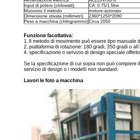
Alimentazione elettrica
AC220V/50Hz
Input di potere (chilowatt)
CA: 0.75/1.5kw
Muovono il metodo
motore-azionato
Dimensione stivata (millimetri)
2360*1250*2090
Peso a macchina (chilogrammo)
Circa 2050
Funzione facoltativa:
1.
Il metodo di movimento può essere tipo manuale di
2. piattaforma di rotazione: 180 gradi, 350 gradi o al
4.
specificazione o servizio di design speciale offerto
Se la specificazione di cui sopra non può compiere il
servizio di design o i modelli non standard.
Lavori le foto a macchina