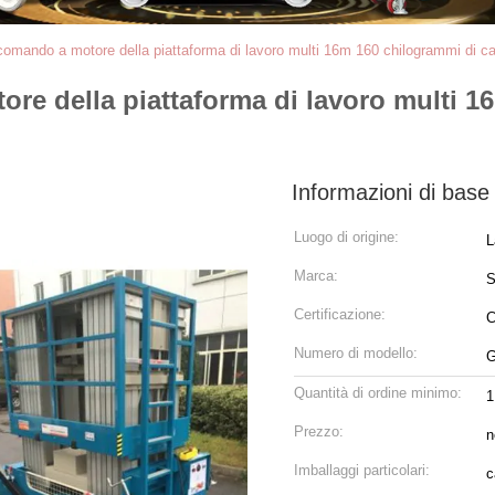
comando a motore della piattaforma di lavoro multi 16m 160 chilogrammi di ca
re della piattaforma di lavoro multi 16
Informazioni di base
Luogo di origine:
L
Marca:
Certificazione:
Numero di modello:
G
Quantità di ordine minimo:
1
Prezzo:
n
Imballaggi particolari:
c