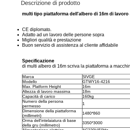
Descrizione di prodotto
multi tipo piattaforma dell'albero di 16m di lav
CE diplomato.
Adatto ad un lavoro delle persone sopra
Migliori qualità e prestazione
Buon servizio di assistenza al cliente affidabile
Specificazione
di multi albero di 16m scriva la piattaforma a macc
Marca
SIVGE
Modello
GTWY16-4216
Max. Platform Height
16m
Altezza di lavoro massima
18m
Capacità di carico
160kg
Numero della persona
1
permesso
Dimensione della piattaforma
1480*860
(millimetri)
Orma dell'intelaiatura di base
3350*3000
della gru (millimetro)