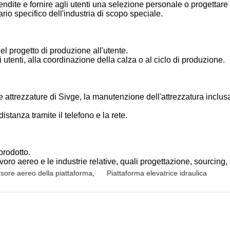
revendite e fornire agli utenti una selezione personale o progettar
rio specifico dell'industria di scopo speciale.
l progetto di produzione all'utente.
tenti, alla coordinazione della calza o al ciclo di produzione.
e le attrezzature di Sivge, la manutenzione dell'attrezzatura inclus
distanza tramite il telefono e la rete.
prodotto.
avoro aereo e le industrie relative, quali progettazione, sourcing, a
sore aereo della piattaforma
,
Piattaforma elevatrice idraulica