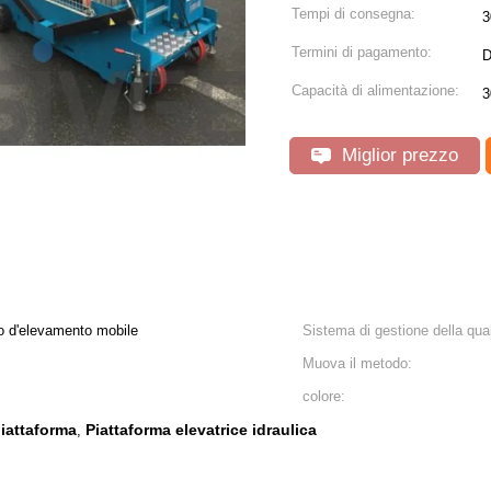
Tempi di consegna:
3
Termini di pagamento:
D
Capacità di alimentazione:
3
Miglior prezzo
o d'elevamento mobile
Sistema di gestione della qual
Muova il metodo:
colore:
iattaforma
Piattaforma elevatrice idraulica
,