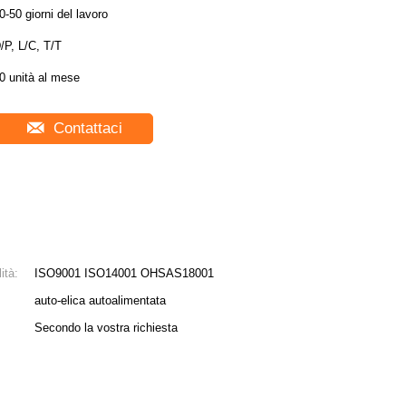
0-50 giorni del lavoro
/P, L/C, T/T
0 unità al mese
Contattaci
ità:
ISO9001 ISO14001 OHSAS18001
auto-elica autoalimentata
Secondo la vostra richiesta