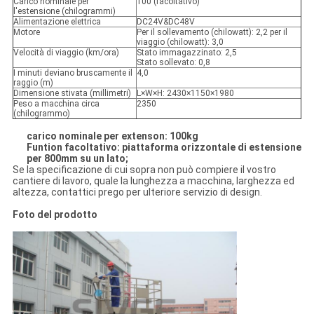
Carico nominale per
100 (facoltativo)
l'estensione (chilogrammi)
Alimentazione elettrica
DC24V&DC48V
Motore
Per il sollevamento (chilowatt): 2,2 per il
viaggio (chilowatt): 3,0
Velocità di viaggio (km/ora)
Stato immagazzinato: 2,5
Stato sollevato: 0,8
I minuti deviano bruscamente il
4,0
raggio (m)
Dimensione stivata (millimetri)
L×W×H: 2430×1150×1980
Peso a macchina circa
2350
(chilogrammo)
carico nominale per extenson: 100kg
Funtion facoltativo: piattaforma orizzontale di estensione
per 800mm su un lato;
Se la specificazione di cui sopra non può compiere il vostro
cantiere di lavoro, quale la lunghezza a macchina, larghezza ed
altezza, contattici prego per ulteriore servizio di design.
Foto del prodotto