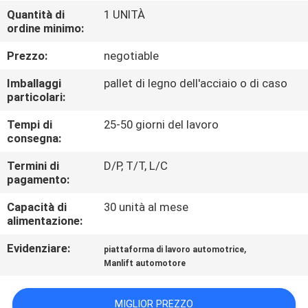
FABBRICA
Quantità di
1 UNITÀ
ordine minimo:
CONTROLLO
Prezzo:
negotiable
DI
Imballaggi
pallet di legno dell'acciaio o di caso
QUALITÀ
particolari:
Tempi di
25-50 giorni del lavoro
consegna:
CONTATTICI
Termini di
D/P, T/T, L/C
pagamento:
RICHIEDA
Capacità di
30 unità al mese
UNA
alimentazione:
CITAZIONE
Evidenziare:
,
piattaforma di lavoro automotrice
Manlift automotore
MAPPA
DEL
MIGLIOR PREZZO