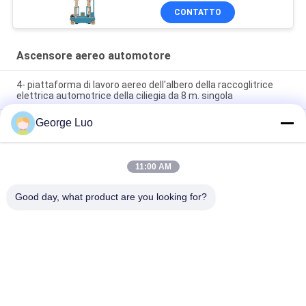
CONTATTO
Ascensore aereo automotore
4- piattaforma di lavoro aereo dell'albero della raccoglitrice
elettrica automotrice della ciliegia da 8 m. singola
George Luo
Ascensore mobile dell'asta della piattaforma di lavoro aereo
del grande ascensore aereo automotore di capacità
Ascensore verticale dell'asta della piattaforma di lavoro aereo
11:00 AM
dell'albero della raccoglitrice elettrica della ciliegia di rotazione
di 360 gradi
Good day, what product are you looking for?
Categorie popolari
Tutti
Piattaforme Aeree 
Piattaforma Di 
Di Lavoro
Lavoro In Alluminio
Piattaforma Di 
Piattaforma Di 