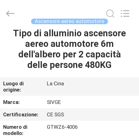
2026
HANGZHOU
SIVGE
MACHINERY
CO.,
Ascensore aereo automotore
LTD.
All
Rights
Tipo di alluminio ascensore
CASA
Reserved.
aereo automotore 6m
PRODOTTI
dell'albero per 2 capacità
delle persone 480KG
VIDEO
Luogo di
La Cina
origine:
CIRCA
NOI
Marca:
SIVGE
Certificazione:
CE SGS
GIRO
Numero di
GTWZ6-4006
DELLA
modello: