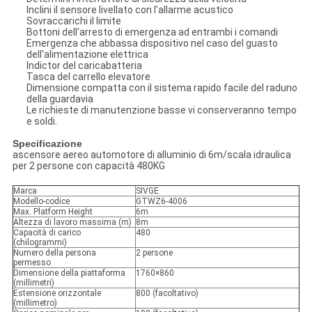
Inclini il sensore livellato con l'allarme acustico
Sovraccarichi il limite
Bottoni dell'arresto di emergenza ad entrambi i comandi
Emergenza che abbassa dispositivo nel caso del guasto
dell'alimentazione elettrica
Indictor del caricabatteria
Tasca del carrello elevatore
Dimensione compatta con il sistema rapido facile del raduno
della guardavia
Le richieste di manutenzione basse vi conserveranno tempo
e soldi.
Specificazione
ascensore aereo automotore di alluminio di 6m/scala idraulica
per 2 persone con capacità 480KG
Marca
SIVGE
Modello-codice
GTWZ6-4006
Max. Platform Height
6m
Altezza di lavoro massima (m)
8m
Capacità di carico
480
(chilogrammi)
Numero della persona
2 persone
permesso
Dimensione della piattaforma
1760×860
(millimetri)
Estensione orizzontale
800 (facoltativo)
(millimetro)