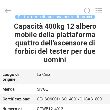
2026
HANGZHOU
SIVGE
MACHINERY
CO.,
Piattaforma di funzionamento di forbici
LTD.
All
Rights
Capacità 400kg 12 albero
CASA
Reserved.
mobile della piattaforma
PRODOTTI
quattro dell'ascensore di
forbici del tester per due
VIDEO
uomini
CIRCA
Luogo di
La Cina
origine:
NOI
Marca:
SIVGE
GIRO
Certificazione:
CE/ISO9001/ISO14001/OHSAS18001
DELLA
Numero di
GTWB12-4012