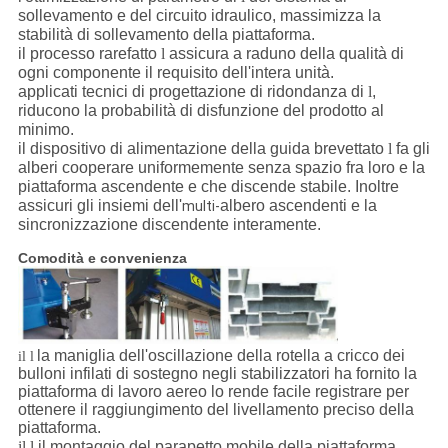
sollevamento e del circuito idraulico, massimizza la
stabilità di sollevamento della piattaforma.
il processo rarefatto
l
assicura a raduno della qualità di
ogni componente il requisito dell'intera unità.
applicati tecnici di progettazione di ridondanza di
l
,
riducono la probabilità di disfunzione del prodotto al
minimo.
il dispositivo di alimentazione della guida brevettato
l
fa gli
alberi cooperare uniformemente senza spazio fra loro e la
piattaforma ascendente e che discende stabile. Inoltre
assicuri gli insiemi dell'
albero ascendenti e la
multi-
sincronizzazione discendente
interamente.
Comodità e convenienza
la maniglia dell'oscillazione della rotella a cricco dei
il l
bulloni infilati di sostegno negli stabilizzatori ha fornito la
piattaforma di lavoro aereo lo rende facile registrare per
ottenere il raggiungimento del livellamento preciso della
piattaforma.
il l
il montaggio del parapetto mobile della piattaforma