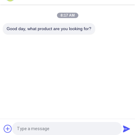
piattaforma idraulica dell'ascensore di forbici di Access 230kg
di altezza di 16m con CE
8:17 AM
Piattaforma di funzionamento allungabile di forbici 380kg di
8m
Good day, what product are you looking for?
Categorie popolari
Tutti
Piattaforme Aeree 
Piattaforma Di 
Di Lavoro
Lavoro In Alluminio
Piattaforma Di 
Piattaforma Di 
Lavoro 
Funzionamento Di 
D'elevamento Mobile
Forbici
Ascensore Verticale 
Ascensore Aereo 
Dell'albero
Automotore
Un Ascensore 
Singolo Ascensore 
Dell'uomo
Dell'albero
Richiedi un preventivo