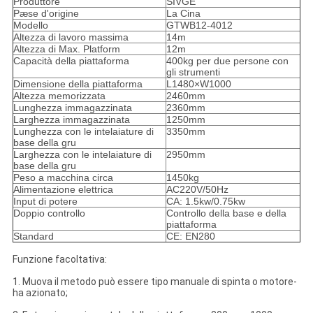
Produttore
SIVGE
Pæse d'origine
La Cina
Modello
GTWB12-4012
Altezza di lavoro massima
14m
Altezza di Max. Platform
12m
Capacità della piattaforma
400kg per due persone con
gli strumenti
Dimensione della piattaforma
L1480×W1000
Altezza memorizzata
2460mm
Lunghezza immagazzinata
2360mm
Larghezza immagazzinata
1250mm
Lunghezza con le intelaiature di
3350mm
base della gru
Larghezza con le intelaiature di
2950mm
base della gru
Peso a macchina circa
1450kg
Alimentazione elettrica
AC220V/50Hz
Input di potere
CA: 1.5kw/0.75kw
Doppio controllo
Controllo della base e della
piattaforma
Standard
CE: EN280
Funzione facoltativa:
1. Muova il metodo può essere tipo manuale di spinta o motore-
ha azionato;