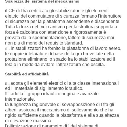
Sicurezza del sistema del meccanismo
il CE di
ha certificato gli stabilizzatori e gli elementi
l
elettrici del commutatore di sicurezza formano l'interruttore
di sicurezza per la piattaforma ascendente e discendente.
Tutta la forza del meccanismo per la struttura sopportata
forza è calcolata con attenzione e rigorosamente è
provata dalla sperimentazione, fattore di sicurezza mai
non più di meno del requisito standard.
il l
in stabilizzatori ha fornito la piattaforma di lavoro aereo,
le doppie intelaiature di base della gru brevettate della
protezione eliminano lo spazio fra lo stabilizzatore ed il
telaio in modo da evitare l'attrezzatura che oscilla.
Stabilità ed affidabilità
adotta gli elementi elettrici di alta classe internazionali
il l
ed il materiale di sigillamento idraulico.
il l
adotta il gruppo idraulico originale avanzato
internazionale.
la lunghezza ragionevole di sovrapposizione di
l
fra gli
alberi, assicura il meccanismo di sollevamento che ha
rigido sufficiente quando la piattaforma è alla sua altezza
di elevazione massima.
l'ottimizzazione di parametro di
l
del sistema di