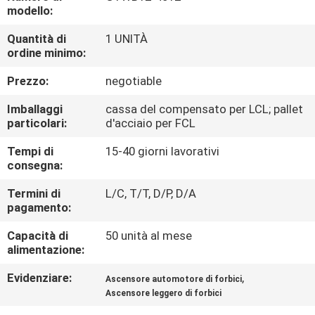
FABBRICA
modello:
Quantità di
1 UNITÀ
CONTROLLO
ordine minimo:
DI
Prezzo:
negotiable
QUALITÀ
Imballaggi
cassa del compensato per LCL; pallet
particolari:
d'acciaio per FCL
CONTATTICI
Tempi di
15-40 giorni lavorativi
consegna:
RICHIEDA
Termini di
L/C, T/T, D/P, D/A
pagamento:
UNA
Capacità di
50 unità al mese
CITAZIONE
alimentazione:
Evidenziare:
,
Ascensore automotore di forbici
MAPPA
Ascensore leggero di forbici
DEL