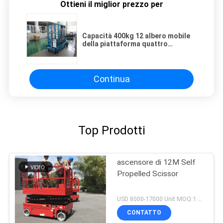
Ottieni il miglior prezzo per
Capacità 400kg 12 albero mobile
della piattaforma quattro
dell'ascensore di forbici del
tester per due uomini
Continua
Top Prodotti
ascensore di 12M Self
Propelled Scissor
USD 8000-17000 Unit MOQ:1 UNITÀ
CONTATTO