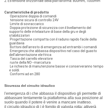
2. Estensione orizzontale della piattaforma: 800mm, 1000mm
Caratteristiche di prodotto
Operazione doppia di comandi
tensione sicura di controllo 24V
Limite di sovraccarico
Doppia protezione di sicurezza con il livellamento del
supporto delle intelaiature di base della gru e degli
stabilizzatori
Progettazione compatta con il raduno rapido facile della
guardavia
Bottoni dell'arresto di emergenza ad entrambi i comandi
Emergenza che abbassa dispositivo nel caso del guasto
dell'alimentazione elettrica
Tasca del carrello elevatore
ruote della NO--marcatura
Le richieste di manutenzione basse vi conserveranno tempo
e soldi.
Conformi ad en 280
Sicurezza del circuito idraulico
l'emergenza di
che abbassa il dispositivo gli permette di
l
abbassare lentamente la piattaforma alla sua posizione al
suolo quando il potere è venire a mancare inatteso.
il circuito idraulico di
l
è fornito di valvola rotta; attiverà